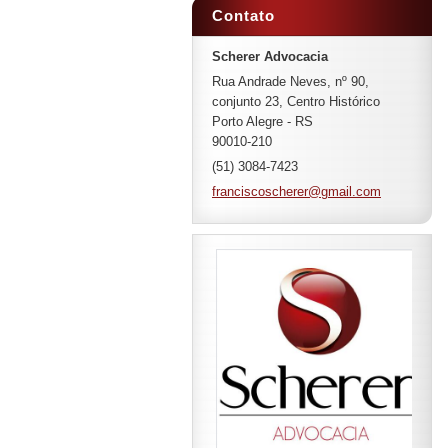
Contato
Scherer Advocacia
Rua Andrade Neves, nº 90,
conjunto 23, Centro Histórico
Porto Alegre - RS
90010-210
(51) 3084-7423
francisc
oscherer
@gmail.c
om