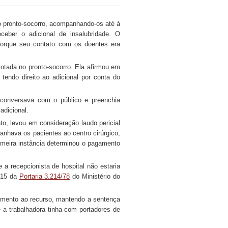
o pronto-socorro, acompanhando-os até à
eceber o adicional de insalubridade. O
s porque seu contato com os doentes era
 lotada no pronto-socorro. Ela afirmou em
tendo direito ao adicional por conta do
 conversava com o público e preenchia
adicional.
to, levou em consideração laudo pericial
nhava os pacientes ao centro cirúrgico,
imeira instância determinou o pagamento
a recepcionista de hospital não estaria
º 15 da
Portaria 3.214/78
do Ministério do
vimento ao recurso, mantendo a sentença
 a trabalhadora tinha com portadores de