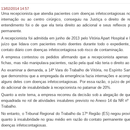
13/02/2014 14:57
Uma recepcionista que atendia pacientes com doenças infetocontagiosas n
internação ou ao centro cirúrgico, conseguiu na Justiça o direito de r
entendimento foi o de que ela teria direito ao adicional e seus reflexo
permanente.
A recepcionista foi admitida em junho de 2013 pelo Vitória Apart Hospital e
juízo que lidava com pacientes muito doentes durante todo o expediente, 
contato diário com doenças infetocontagiosa sob risco de contaminação.
A empresa contestou os pedidos afirmando que a recepcionista apenas
fichas, mas não manipulava pacientes, razão pela qual não teria o direito ao 
Ao examinar a demanda, a 14ª Vara do Trabalho de Vitória, no Espírito San
que demonstrou que a empregada da emergência fazia internações e acompa
alguns deles com doenças infetocontagiosas. Por essa razão, o juízo de pr
do adicional de insalubridade à recepcionista no patamar de 20%.
Quanto a este tema, a empresa recorreu da decisão sob a alegação de que 
enquadrada no rol de atividades insalubres previsto no Anexo 14 da NR n
Trabalho.
No entanto, o Tribunal Regional do Trabalho da 17ª Região (ES) negou pro
quanto à insalubridade no grau médio em razão do contato permanente que
doenças infetocontagiosas.