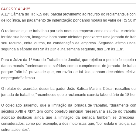
04/02/2014 14:35
A 11ª Câmara do TRT-15 deu parcial provimento ao recurso do reclamante, e c
de logística, ao pagamento de indenização por danos morais no valor de R$ 50 mi
O reclamante, que trabalhou por seis anos na empresa como motorista carreteir
ter tido sua honra, imagem e bom nome afetados por exercer uma jornada de trab
seu recurso, entre outros, na condenação da empresa. Segundo afirmou nos 
segunda a sábado das 5h às 23h e, na semana seguinte, das 17h às 11h".
Para o Juízo da 1ª Vara do Trabalho de Jundiaí, que rejeitou o pedido feito pel
danos morais "pretensamente sofridos com o cumprimento de jornada de trabal
porque "não há provas de que, em razão de tal fato, tenham decorridos efetiv
empregado" afirmou.
O relator do acórdão, desembargador João Batista Martins César, ressaltou que
jornada de trabalho, "reconheceu que o reclamante exercia labor diário de 18 h
O colegiado salientou que a limitação da jornada de trabalho, "duramente co
séculos XVIII e XIX", tem como objetivo principal "preservar a saúde do trabalh
acórdão destacou ainda que a limitação da jornada também se direciona
considerados, como por exemplo, a dos motoristas que, "por estafa e fadiga, su
sofrer acidentes".