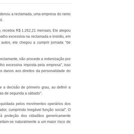
ondenou a reclamada, uma empresa do ramo
l.
o, recebia R$ 1.262,21 mensais. Ele alegou
alho excessiva na reclamada e insistiu, em
autos, ele chegou a cumprir jornada "de
o reclamante, não procede a indenização por
ho excessiva imposta pela empresa", isso
os danos aos direitos da personalidade do
 a decisão de primeiro grau, ao definir a
oras de segunda a sábado".
nquistada pelos movimentos operários dos
ador, cumprindo inegável função social". O
 à proteção dos cidadãos genericamente
jeitam-se naturalmente a um maior risco de