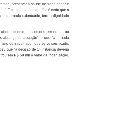
tempo, preservar a saúde do trabalhador e
ário". E complementou que "se é certo que o
o em jornada extenuante, fere a dignidade
, aborrecimento, desconforto emocional ou
 abrangente acepção", e que "a jornada
timo do trabalhador, que se vê coisificado,
eu que "a decisão de 1ª Instância deveria
trou em R$ 50 mil o valor da indenização.