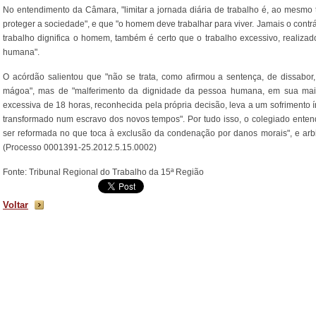
No entendimento da Câmara, "limitar a jornada diária de trabalho é, ao mesmo 
proteger a sociedade", e que "o homem deve trabalhar para viver. Jamais o contr
trabalho dignifica o homem, também é certo que o trabalho excessivo, realizad
humana".
O acórdão salientou que "não se trata, como afirmou a sentença, de dissabor
mágoa", mas de "malferimento da dignidade da pessoa humana, em sua mais
excessiva de 18 horas, reconhecida pela própria decisão, leva a um sofrimento ín
transformado num escravo dos novos tempos". Por tudo isso, o colegiado entend
ser reformada no que toca à exclusão da condenação por danos morais", e arbi
(Processo 0001391-25.2012.5.15.0002)
Fonte: Tribunal Regional do Trabalho da 15ª Região
Voltar