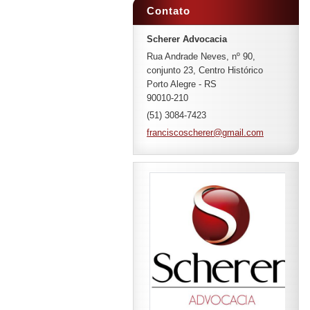
Contato
Scherer Advocacia
Rua Andrade Neves, nº 90,
conjunto 23, Centro Histórico
Porto Alegre - RS
90010-210
(51) 3084-7423
francisc
oscherer
@gmail.c
om